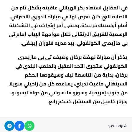
في المقابل استعاد بكر الهيلالي عافيته بشكل تام من
الاصابة التي كان تعرض لها في مباراة الدوري الاحترافي
أمام أولمبيك خريبكة، ويبقى أمر إشراكه في التشكيلة
الرسمية للفريق البرتقالي خلال مواجهة الإياب أمام تي
بي مازيمبي الكونغولي، بيد مدربه فلوران إيبنغي.
يذكر أن مباراة نهضة بركان وضيفه تي بي مازيمبي
الكونغولي ستجرى الأحد المقبل بالملعب البلدي في
بركان، بداية من التاسعة ليلا، وسيقودها الحكم
السينغالي ماغيت ندياي، يساعده كل من زاخيلي سويلا
من جنوب إفريقيا، وسورو فاتسواني من دولة ليسوتو،
وبرنار كاميل من السيشل كحكم رابع.
شارك الخبر: