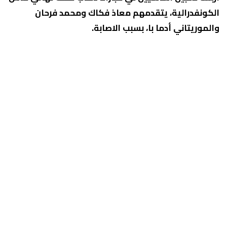
الكونفدرالية، يتقدمهم معاذ فكاك ومحمد فرحان
والموريتاني أدما با، بسبب الاصابة.