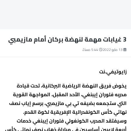
3 غيابات مهمة لنهضة بركان أمام مازيمبي
13 مايو 2022
5:44 مساءً
زايوتيفي.نت
يخوض فريق النهضة الرياضية البركانية، تحت قيادة
مدربه فلوران إيبنغي، الأحد المقبل، المواجهة القوية
التي ستجمعه بضيفه تي بي مازيمبي، برسم إياب نصف
نهائي كأس الكونفدرالية الإفريقية لكوة القدم.
وسيفتقد المدرب الكونغولي فلوران إيبنغي خدمات
أربعة لاعبين أساسيين في مباراة ذهاب نصف نهائي كأس