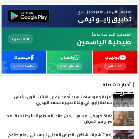
متوفر الآن على متجر جوجل بلاي
تطبيق زايــو تيفي
صيدلية الحراسة حالياً
التفاصيل
صيدلية الياسمين
يوتيوب
واتساب
فيسبوك
اشترك الآن
انضمام للقناة
متابعة الصفحة
أخبار ذات صلة
تعزية ومواساة للسيد أحمد بزعين، النائب الأول لرئيس
جماعة زايو، في وفاة صهره محمد الهدري
وفاة خورخي ميسي.. رحيل والد الأسطورة الأرجنتينية بعد
صراع مع المرض
رغم تأشيرات شنغن.. الحرس المدني الإسباني يمنع طاقم