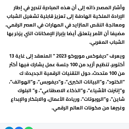
وأشار المصدر ذاته إلى أن هذه المبادرة تندرج في إطار
الإرادة الملكية الهادفة إلى تعزيز قابلية تشغيل الشباب
ومعالجة النقص المتزايد في المهارات في العصر الرقمي،
مضيفا أن الأمر يتعلق أيضا بإبراز الإمكانات التي يزخر بها
الشباب المغربي.
ويعرف “ديفوكس موروكو 2023 ” المنعقد إلى غاية 13
أكتوبر، تنظيم أزيد من 100 جلسة عمل يشارك فيها أكثر
من 100 متحدث، حول التقنيات الرقمية الجديدة: ك
“الكلود”، و”البيانات الكبرى”، و”ديفوبس”، و”الهواتف”،
و”إنترنت الأشياء”، و”الذكاء الاصطناعي”، و” البلوك
شاين”، و”الروبوتات”، وريادة الأعمال، والابتكار والإبداع
وغيرها من مكونات العالم الرقمي.