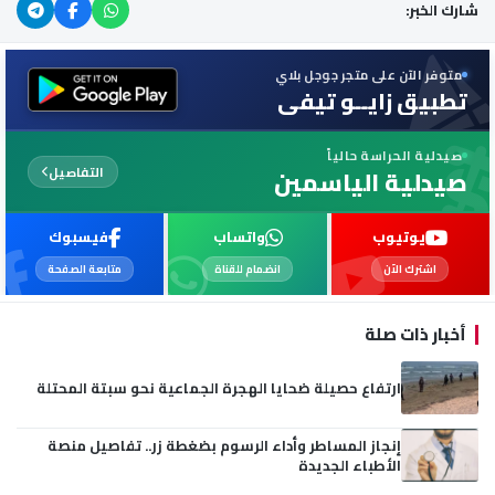
شارك الخبر:
متوفر الآن على متجر جوجل بلاي
تطبيق زايــو تيفي
صيدلية الحراسة حالياً
التفاصيل
صيدلية الياسمين
يوتيوب
واتساب
فيسبوك
اشترك الآن
انضمام للقناة
متابعة الصفحة
أخبار ذات صلة
ارتفاع حصيلة ضحايا الهجرة الجماعية نحو سبتة المحتلة
إنجاز المساطر وأداء الرسوم بضغطة زر.. تفاصيل منصة
الأطباء الجديدة