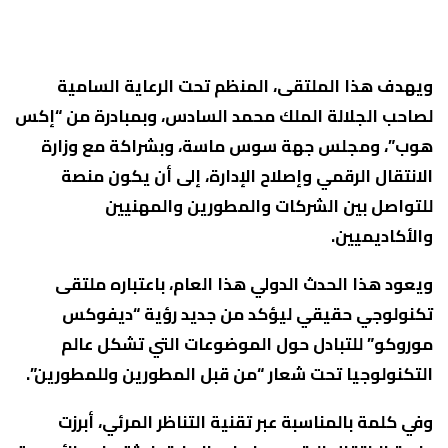
ويهدف هذا الملتقى، المنظم تحت الرعاية السامية
لصاحب الجلالة الملك محمد السادس، وبمبادرة من “إكس
هوب”، ومجلس جهة سوس ماسة، وبشراكة مع وزارة
الانتقال الرقمي وإصلاح الإدارة، إلى أن يكون منصة
للتواصل بين الشركات والمطورين والمهنيين
والأكاديميين.
ويعود هذا الحدث الدولي هذا العام، باعتباره ملتقى
تكنولوجي حقيقي ليؤكد من جديد رؤية “ديفوكس
موروكو” للتبادل حول الموضوعات التي تشكل عالم
التكنولوجيا تحت شعار “من قبل المطورين وللمطورين”.
وفي كلمة بالمناسبة عبر تقنية التناظر المرئي، أبرزت