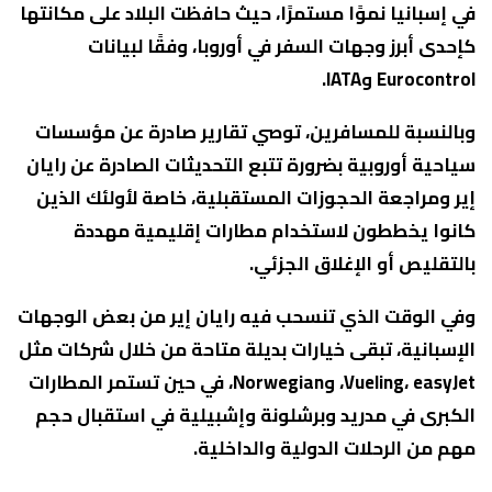
في إسبانيا نموًا مستمرًا، حيث حافظت البلاد على مكانتها
كإحدى أبرز وجهات السفر في أوروبا، وفقًا لبيانات
Eurocontrol وIATA.
وبالنسبة للمسافرين، توصي تقارير صادرة عن مؤسسات
سياحية أوروبية بضرورة تتبع التحديثات الصادرة عن رايان
إير ومراجعة الحجوزات المستقبلية، خاصة لأولئك الذين
كانوا يخططون لاستخدام مطارات إقليمية مهددة
بالتقليص أو الإغلاق الجزئي.
وفي الوقت الذي تنسحب فيه رايان إير من بعض الوجهات
الإسبانية، تبقى خيارات بديلة متاحة من خلال شركات مثل
Vueling، easyJet، وNorwegian، في حين تستمر المطارات
الكبرى في مدريد وبرشلونة وإشبيلية في استقبال حجم
مهم من الرحلات الدولية والداخلية.