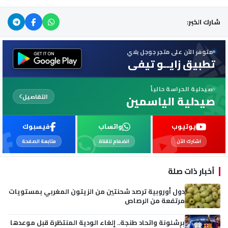
شارك الخبر:
متوفر الآن على متجر جوجل بلاي
تطبيق زايــو تيفي
صيدلية الحراسة حالياً
التفاصيل
صيدلية الياسمين
يوتيوب
واتساب
فيسبوك
اشترك الآن
انضمام للقناة
متابعة الصفحة
أخبار ذات صلة
دول أوروبية ترصد شحنتين من الزيتون المغربي بمستويات
مرتفعة من الرصاص
برشلونة واتحاد طنجة.. إلغاء الودية المنتظرة قبل موعدها