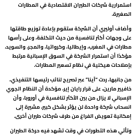
استمرارية شركات الطيران الاقتصادية في المطارات
الصغيرة.
وأضاف أوليري أن الشركة ستقوم بإعادة توزيع طاقتها
على وجهات أكثر تنافسية من حيث التكلفة، وعلى رأسها
مطارات في المغرب، وإيطاليا، وكرواتيا، والمجر، والسويد،
مؤكدًا أن استمرار الشركة في السوق الإسبانية مرتبط
بإصلاحات هيكلية في نظام تسعير المطارات.
من جانبها، ردت “آينا” عبر تصريح لنائب رئيسها التنفيذي،
خافيير مارين، على قرار رايان إير، مؤكدة أن النظام الجوي
الإسباني لا يزال من بين الأكثر تنافسية في أوروبا، وأن
انسحاب شركة واحدة لن يؤثر بشكل كبير، مشيرة إلى
إمكانية تعويض الفراغ من طرف شركات طيران أخرى.
وتأتي هذه التطورات في وقت تشهد فيه حركة الطيران