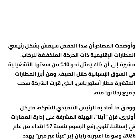
وأوضحت الم
صادر،أن هذا الخفض سيمسّ بشكل رئيسي
المطارات الإقليمية ذات الحركة المنخفضة للركاب،
مشيرة إلى أن ذلك يمثل نحو 10% من سعتها التشغيلية
في السوق الإسبانية خلال الصيف. ومن أبرز المطارات
المتضررة مطار أستورياس، الذي قررت الشركة سحب
جميع رحلاتها منه.
ووفق ما أفاد به الرئيس التنفيذي للشركة، مايكل
أوليري، فإن “آينا”، الهيئة المشرفة على إدارة المطارات
في إسبانيا، تنوي رفع الرسوم بنسبة 7% ابتداءً من عام
2026، وهو ما اعتبرته رايان إير “عبئًا غير مبرر” يهدد