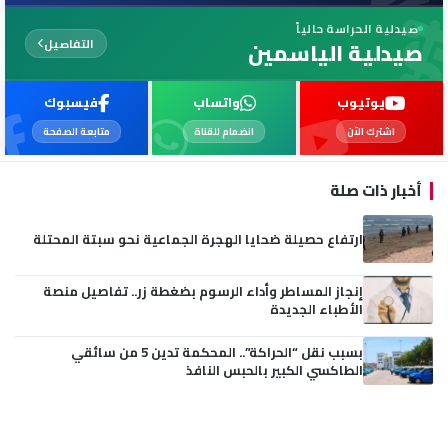
صيدلية الحراسة حالياً
التفاصيل
صيدلية الياسمين
يوتيوب
واتساب
فيسبوك
اشترك الآن
انضمام للقناة
متابعة الصفحة
أخبار ذات صلة
ارتفاع حصيلة ضحايا الهجرة الجماعية نحو سبتة المحتلة
إنجاز المساطر وأداء الرسوم بضغطة زر.. تفاصيل منصة
الأطباء الجديدة
بسبب نقل “الحراكة”.. المحكمة تدين 5 من سائقي
الطاكسي الكبير بالحبس النافذ