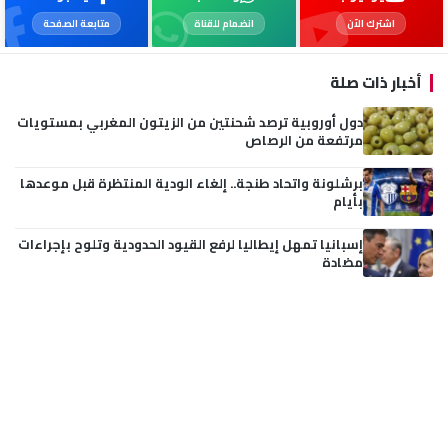
اشترك الآن
انضمام للقناة
متابعة الصفحة
أخبار ذات صلة
دول أوروبية ترصد شحنتين من الزيتون المغربي بمستويات
مرتفعة من الرصاص
برشلونة واتحاد طنجة.. إلغاء الودية المنتظرة قبل موعدها
بأيام
إسبانيا تمهل إيطاليا لرفع القيود الحدودية وتلوح بإجراءات
مضادة