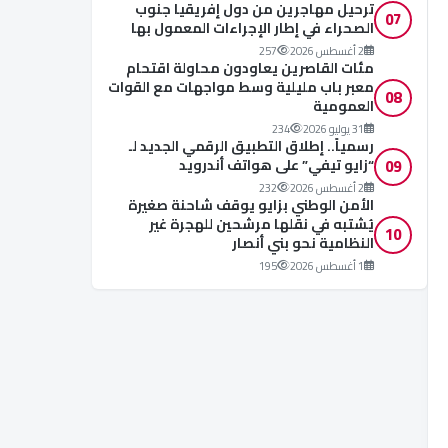
ترحيل مهاجرين من دول إفريقيا جنوب
07
الصحراء في إطار الإجراءات المعمول بها
2 أغسطس 2026
257
مئات القاصرين يعاودون محاولة اقتحام
معبر باب مليلية وسط مواجهات مع القوات
08
العمومية
31 يوليو 2026
234
رسمياً.. إطلاق التطبيق الرقمي الجديد لـ
09
“زايو تيفي” على هواتف أندرويد
2 أغسطس 2026
232
الأمن الوطني بزايو يوقف شاحنة صغيرة
يُشتبه في نقلها مرشحين للهجرة غير
10
النظامية نحو بني أنصار
1 أغسطس 2026
195