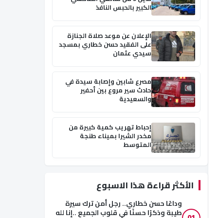
الكبير بالحبس النافذ
الإعلان عن موعد صلاة الجنازة
على الفقيد حسن خطاري بمسجد
سيدي عثمان
مصرع شابين وإصابة سيدة في
حادث سير مروع بين أحفير
والسعيدية
إحباط تهريب كمية كبيرة من
مخدر الشيرا بميناء طنجة
المتوسط
الأكثر قراءة هذا الاسبوع
وداعًا حسن خطاري.. رجل أمن ترك سيرة
طيبة وذكرًا حسنًا في قلوب الجميع ..إنا لله
01