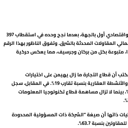
وقد كرس إقليم الناظور مكانته كمركز مالي واقتصادي أول بالجهة، بعدما نجح وحده في استقطاب 397
ة، وهو ما يعادل نحو 45% من إجمالي المقاولات المحدثة بالشرق. وتفوق الناظور بهذا الرقم
لتي سجلت 247 إحداثا جديدا، متبوعة بكل من بركان وجرسيف، مما يعكس حركية
تب أن قطاع التجارة ما زال يهيمن على اختيارات
المستثمرين بنسبة 42.80%، يليه قطاع البناء والأنشطة العقارية بنسبة تقارب 19%. في المقابل، سجل
طاع الخدمات المختلفة حضورا بنسبة 14.11%، بينما لا تزال مساهمة قطاع تكنولوجيا المعلومات
يات ذاتها أن صيغة “الشركة ذات المسؤولية المحدودة