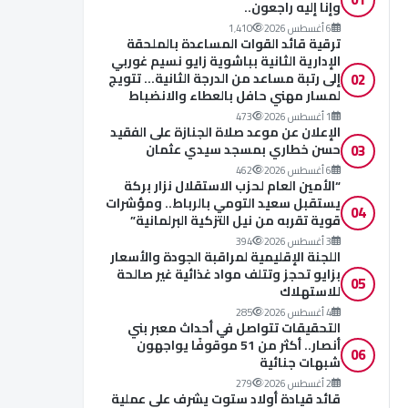
وإنا إليه راجعون..
6 أغسطس 2026
1٬410
ترقية قائد القوات المساعدة بالملحقة
الإدارية الثانية بباشوية زايو نسيم غوربي
02
إلى رتبة مساعد من الدرجة الثانية… تتويج
لمسار مهني حافل بالعطاء والانضباط
1 أغسطس 2026
473
الإعلان عن موعد صلاة الجنازة على الفقيد
03
حسن خطاري بمسجد سيدي عثمان
6 أغسطس 2026
462
“الأمين العام لحزب الاستقلال نزار بركة
يستقبل سعيد التومي بالرباط.. ومؤشرات
04
قوية تقربه من نيل التزكية البرلمانية”
3 أغسطس 2026
394
اللجنة الإقليمية لمراقبة الجودة والأسعار
بزايو تحجز وتتلف مواد غذائية غير صالحة
05
للاستهلاك
4 أغسطس 2026
285
التحقيقات تتواصل في أحداث معبر بني
أنصار.. أكثر من 51 موقوفًا يواجهون
06
شبهات جنائية
2 أغسطس 2026
279
قائد قيادة أولاد ستوت يشرف على عملية