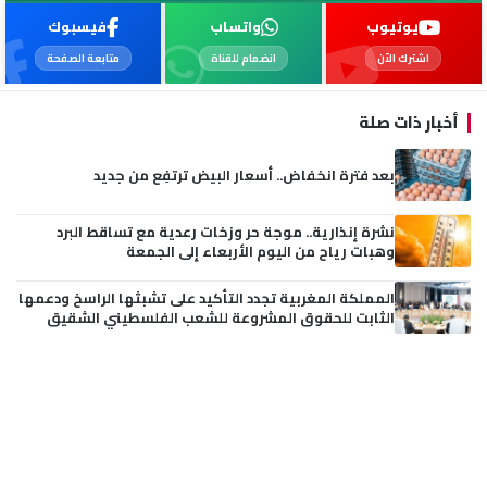
يوتيوب
واتساب
فيسبوك
اشترك الآن
انضمام للقناة
متابعة الصفحة
أخبار ذات صلة
بعد فترة انخفاض.. أسعار البيض ترتفِع من جديد
نشرة إنذارية.. موجة حر وزخات رعدية مع تساقط البرد
وهبات رياح من اليوم الأربعاء إلى الجمعة
المملكة المغربية تجدد التأكيد على تشبثها الراسخ ودعمها
الثابت للحقوق المشروعة للشعب الفلسطيني الشقيق