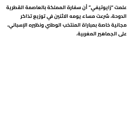
علمت “زايوتيفي” أن سفارة المملكة بالعاصمة القطرية
الدوحة، شرعت مساء يومه الاثنين في توزيع تذاكر
مجانية خاصة بمباراة المنتخب الوطني ونظيره الإسباني،
على الجماهير المغربية.