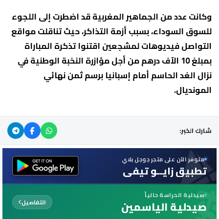
وكانت عدد من الجماهير المغربية قد اضطرت إلى اللجوء
للسوق السوداء، بسبب أزمة التذاكر، حيث تناقلت مواقع
التواصل فيديوهات لمشجعين اقتنوا تذكرة المباراة
بمبلغ 10 الآف درهم من أجل مؤازرة النخبة الوطنية في
نزال الغد الحاسم أمام إسبانيا برسم ثمن نهائي
المونديال.
شارك الخبر:
متوفر الآن على متجر جوجل بلاي
تطبيق زايــو تيفي
صيدلية الحراسة حالياً
التفاصيل
صيدلية الياسمين